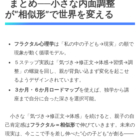
まとめ──小さな内面調整
が“相似形”で世界を変える
フラクタル心理学
は「私の中の子ども→現実」の順で
現象が動く循環モデル。
５ステップ実践は「気づき→修正文→体感→習慣→調
整」の螺旋を回し、親が背負い込まず変化を起こせ
るようデザインされています。
３か月・６か月ロードマップ
を使えば、独学から講
座まで自分に合った深さを選択可能。
小さな「気づき→修正文→体感」を続けると、親子の自
己肯定感は
フラクタル＝相似形
で伸びていきます。未来の
現実は、今ここで手を差し伸べた“心の子ども”が創る――