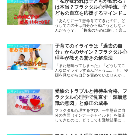
「私が変われば子どもが変わる」
フラクタル心理学・チャイルドと子育て
回しにして子どものためだ...
は本当？フラクタル心理学流、子
どもの自立を応援するマインドの
整え方
「あんなに一生懸命育ててきたのに、ど
うしてこの子は自分から動こうとしない
んだろう？」 「将来のために厳しく言わ
なきゃいけないのに、つい言いすぎて後
悔してしまう……」大切なお子さまの自立
を願うからこそ、親御さんの悩みは尽き
子育てのイライラは「過去の自
フラクタル心理学・チャイルドと子育て
ないものです。良かれ...
分」からのサイン？フラクタル心
理学が教える驚きの解決法
「また怒鳴ってしまった」「どうしてこ
んなにイライラするんだろう……」と、寝
顔を見ながら自分を責めていませんか？
実は、その抑えきれないイライラの正体
は、あなた自身の性格が悪いからでも、
子育ての仕方が間違っているからでもあ
受験のトラブルと特待生合格。フ
フラクタル心理学・チャイルドと子育て
りません。フラクタル心...
ラクタル心理学で見直す「深層意
識の意図」と修正の成果
フラクタル心理学を学び、一生懸命に自
分の内面（インナーチャイルド）を修正
してきたのに、どうしても受験結果に納
得できない。そんな「混乱」を招くのは
なぜでしょう。「あんなに修正したの
に、なぜトラブルが起こるの？」「こん