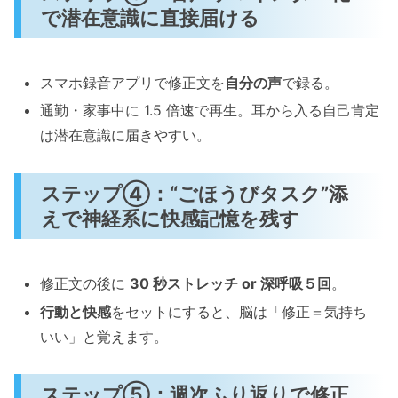
で潜在意識に直接届ける
スマホ録音アプリで修正文を
自分の声
で録る。
通勤・家事中に 1.5 倍速で再生。耳から入る自己肯定
は潜在意識に届きやすい。
ステップ④：“ごほうびタスク”添
えで神経系に快感記憶を残す
修正文の後に
30 秒ストレッチ or 深呼吸５回
。
行動と快感
をセットにすると、脳は「修正＝気持ち
いい」と覚えます。
ステップ⑤：週次ふり返りで修正