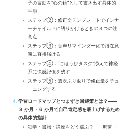
子の言動を“心の鏡”として書き出す具体的
手順
ステップ②：修正文テンプレートでインナ
ーチャイルドに語りかけるときの３つの注
意点
ステップ③：音声リマインダー化で潜在意
識に直接届ける
ステップ④：“ごほうびタスク”添えで神経
系に快感記憶を残す
ステップ⑤：週次ふり返りで修正量をチュ
ーニングする
学習ロードマップとつまずき回避策とは？――
３ か月・６ か月で自己肯定感を底上げするため
の具体的指針
独学・書籍・講座をどう選ぶ？――時間・