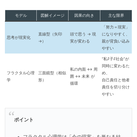
モデル
図解イメージ
因果の向き
主な限界
「努力＝現実」
直線型（矢印
頭で思う → 現
になりやすく、
思考が現実化
→）
実が変わる
親が背負い込み
やすい
“私⇄子⇄社会”が
同時に変わるた
私の内面 ↔ 周
フラクタル心理
三面鏡型（相似
め、
囲 ↔ 未来 が
学
形）
自己責任と他者
循環
責任を切り分け
やすい
ポイント
フラクタル心理学は「今の現実」を単なる結