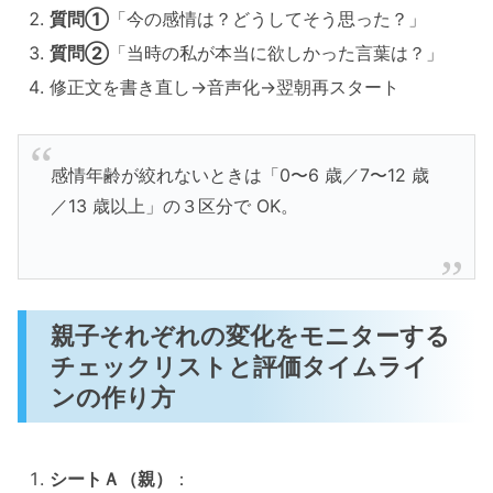
質問①
「今の感情は？どうしてそう思った？」
質問②
「当時の私が本当に欲しかった言葉は？」
修正文を書き直し→音声化→翌朝再スタート
感情年齢が絞れないときは「0〜6 歳／7〜12 歳
／13 歳以上」の３区分で OK。
親子それぞれの変化をモニターする
チェックリストと評価タイムライ
ンの作り方
シートＡ（親）
：