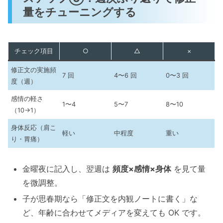
量をチューニングする
チェック項目
○
△
×
修正文の実施頻
7 回
4〜6 回
0〜3 回
度（週）
感情の軽さ
1〜4
5〜7
8〜10
（10→1）
身体反応（肩こ
軽い
中程度
重い
り・胃痛）
金曜夜に記入し、翌週は
頻度×感情×身体
を見て量
を微調整。
子が思春期なら「修正文を内観ノートに書く」な
ど、年齢に合わせてメディアを変えても OK です。