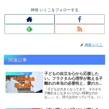
神保 いくこをフォローする
神保 いくこ
関連記事
子どもの自立を心から応援した
フラクタル心理学・チャイルドと子育て
い。フラクタル心理学が教える子
離れの本当の必要性と、愛のカタ
チの切り替え方
「子どもが大きくなってきて、そろそろ
子離れをしなきゃいけない時期なのか
な……」と、頭では分かっていても、いざ
離れていかれると思うと、どうしようも
なく寂しくなってしまうことはありませ
んか？これまで何年も、自分のことは後