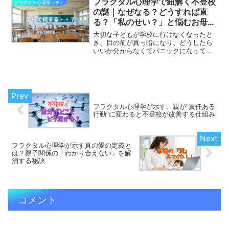
フラクタル心理学で紐解く不登校
フラクタル心理学・チャイルドと子育て
なに頑張ったのに、どうして...
の謎｜なぜなる？どうすれば直
る？「私のせい？」と悩むお母さ
んへ
大切な子どもが学校に行けなくなったと
き、目の前が真っ暗になり、どうしたら
いいか分からなくてパニックになってし
まいますよね。「私の育て方が悪かった
のかな…」と自分を責め、夜も眠れない
ほど悩んでいる親御さまも少なくありま
せん。結論からお伝えする...
フラクタル心理学が示す、親が“責任ある
行動”に変わると不登校が改善する仕組み
フラクタル心理学が示す真の愛の定義と
は？親子関係の「わかり合えない」を解
消する秘訣
コメント