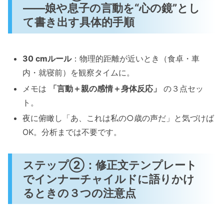
――娘や息子の言動を“心の鏡”とし
て書き出す具体的手順
30 cmルール
：物理的距離が近いとき（食卓・車
内・就寝前）を観察タイムに。
メモは
「言動＋親の感情＋身体反応」
の３点セッ
ト。
夜に俯瞰し「あ、これは私の○歳の声だ」と気づけば
OK。分析までは不要です。
ステップ②：修正文テンプレート
でインナーチャイルドに語りかけ
るときの３つの注意点