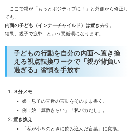
ここで親が「もっとポジティブに！」と外側から修正し
ても、
内面の子ども（インナーチャイルド）は置き去り
。
結果、親子で疲弊…という悪循環になります。
子どもの行動を自分の内面へ置き換
える視点転換ワークで「親が背負い
過ぎる」習慣を手放す
３分メモ
娘・息子の直近の言動をそのまま書く。
例：娘「算数きらい」「私バカだし」。
置き換え
「私が小５のときに飲み込んだ言葉」に変換。