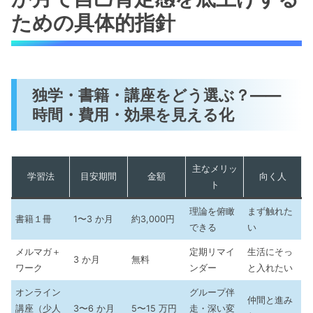
ための具体的指針
独学・書籍・講座をどう選ぶ？――
時間・費用・効果を見える化
主なメリッ
学習法
目安期間
金額
向く人
ト
理論を俯瞰
まず触れた
書籍１冊
1〜3 か月
約3,000円
できる
い
メルマガ＋
定期リマイ
生活にそっ
3 か月
無料
ワーク
ンダー
と入れたい
オンライン
グループ伴
仲間と進み
講座（少人
3〜6 か月
5〜15 万円
走・深い変