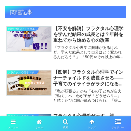
関連記事
【不安を解消】フラクタル心理学
50代で学ぶフラクタル心理学からの変化
を学んだ結果の成長とは？年齢を
重ねてから始める心の改革
「フラクタル心理学に興味があるけれ
ど、学んだ結果として自分はどう変われ
るんだろう？」 「50代やそれ以上の年齢
から始めても、ちゃんと理解して成長で
きるのかな？」そんな疑問や不安を抱え
ていませんか？結論からお伝えすると、
【図解】フラクタル心理学でイン
フラクタル心理学・チャイルドと子育て
フラクタル心理学を学ん...
ナーチャイルドを成長させる――
子育てのイライラがラクになる５
ステップ
「私が頑張る」から「心の子どもが自力
で動く」へ わが子が「どうせムリ…」
と呟くたびに胸が締めつけられ、「娘＝
私の鏡なら、私がもっと努力しなきゃ」
と自分を追い込んでいませんか。 フラ
クタル心理学は、そのループを軽やかに
フラクタル心理学が示す、親
フラクタル心理学・自分軸で幸せになる
断ち切る視点を与えてくれ...
が“責任ある行動”に変わると不登
校が改善する仕組み
メニュー
ホーム
検索
トップ
サイドバー