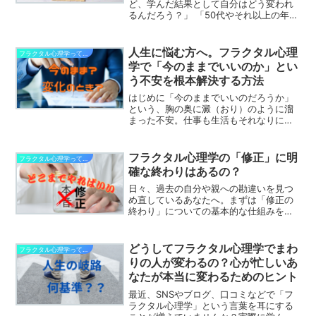
ど、学んだ結果として自分はどう変われ
るんだろう？」 「50代やそれ以上の年齢
から始めても、ちゃんと理解して成長で
きるのかな？」そんな疑問や不安を抱え
ていませんか？結論からお伝えすると、
人生に悩む方へ。フラクタル心理
フラクタル心理学って効果ある
フラクタル心理学を学ん...
学で「今のままでいいのか」とい
う不安を根本解決する方法
はじめに「今のままでいいのだろうか」
という、胸の奥に澱（おり）のように溜
まった不安。仕事も生活もそれなりにこ
なせているはずなのに、ふとした瞬間に
襲ってくる孤独感や焦燥感。もしあなた
が今、そんな感覚の中にいるのなら、そ
フラクタル心理学の「修正」に明
フラクタル心理学って効果ある
れはあなたが「本来の自分...
確な終わりはあるの？
日々、過去の自分や親への勘違いを見つ
め直しているあなたへ。まずは「修正の
終わり」についての基本的な仕組みをお
話ししますね。結論：あなたの「現実」
が変わったときが完了のサインですフラ
クタル心理学では「周りの人は自分の思
どうしてフラクタル心理学でまわ
フラクタル心理学って効果ある
考の投影（映し鏡）」と考...
りの人が変わるの？心が忙しいあ
なたが本当に変わるためのヒント
最近、SNSやブログ、口コミなどで「フ
ラクタル心理学」という言葉を耳にする