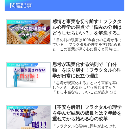
関連記事
感情と事実を切り離す！フラクタ
フラクタル心理学がむずかしい理由
ル心理学の視点で「悩みの分別は
どうしたらいい？」を解決するヒ
ント
「目の前の現実は100%自分の思考が作っ
ている」 フラクタル心理学を学び始める
と、この言葉が深く心に響くと同時に、
日々の生活の中でどう実践していいか迷
ってしまうことがありますよね。仕事の
こと、家族のこと、人間関係のこと……。
思考が現実化する法則で「自分
フラクタル心理学・自分軸で幸せになる
次から次へと押し...
軸」を取り戻す！フラクタル心理
学が日常に役立つ理由
「思考が現実化する」という言葉を耳に
したとき、あなたはどう感じますか？
「もし本当なら、いいことが起きてほし
い」と期待する一方で、「こんなに苦し
い現実も自分が考えていることなの？」
と、少し反発したくなるような、複雑な
【不安を解消】フラクタル心理学
50代で学ぶフラクタル心理学からの変化
気持ちになるかもしれません...
を学んだ結果の成長とは？年齢を
重ねてから始める心の改革
「フラクタル心理学に興味があるけれ