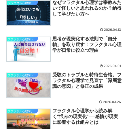
なぜフラクタル心理学は宗教みた
フラクタル心理学、現実化と仕組み
いで怪しいと思われるのか？納得
して学びたい方へ
2026.04.13
思考が現実化する法則で「自分
フラクタル心理学・自分軸で幸せになる
軸」を取り戻す！フラクタル心理
学が日常に役立つ理由
2026.04.01
受験のトラブルと特待生合格。フ
フラクタル心理学・チャイルドと子育て
ラクタル心理学で見直す「深層意
識の意図」と修正の成果
2026.03.26
フラクタル心理学から読み解
フラクタル心理学、現実化と仕組み
く“恨みの現実化”──感情が現実
に影響する仕組みとは