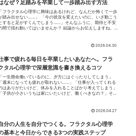
はなぜ？足踏みを卒業して一歩踏み出す方法
「フラクタル心理学に興味はあるけれど、なんだか怖くて一歩
が踏み出せない……」 「今の状況を変えたいのに、いざ動こう
とすると足がすくんでしまう……」そんなふうに、期待と不安
の間で揺れ動いてはいませんか？ 結論からお伝えしますね。
あなたが「怖い...
2026.04.30
仕事で疲れる毎日を卒業したいあなたへ。フラ
クタル心理学で深層意識を書き換えるコツ
「一生懸命働いているのに、夕方にはぐったりしてしまう」
「週末になっても疲れが取れない……」「仕事が入ってくれる
のはありがたいけど、休みを入れることばかり考えてしまう」
「子供が小さいうちは家にいたいけど、働くべきなの？」そん
な毎日に、ため息を...
2026.04.27
自分の人生を自分でつくる。フラクタル心理学
の基本と今日からできる3つの実践ステップ