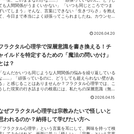
ても人間関係がうまくいかない」 「いつも同じところでつま
ずいてしまう」そんな、言葉にできない「生きづらさ」を抱え
て、今日まで本当によく頑張ってこられましたね。カウンセリ
ングを受けたり...
2026.04.20
フラクタル心理学で深層意識を書き換える！チ
ャイルドを特定するための「魔法の問いかけ」
とは？
「なんだかいつも同じような人間関係の悩みを繰り返している
な……」「頑張っているのに、どうしても超えられない壁があ
る」と感じることはありませんか？フラクタル心理学では、こ
うした現実の行き詰まりの根底には、私たちの深層意識（無意
識の深い部分）に...
2026.04.15
なぜフラクタル心理学は宗教みたいで怪しいと
思われるのか？納得して学びたい方へ
「フラクタル心理学」という言葉を耳にして、興味を持って検
索してみたけれど、画面に並ぶ「怪しい」「宗教」という言葉