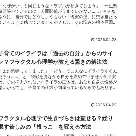
「なぜかいつも同じようなトラブルが起きてしまう」「一生懸
命頑張っているのに、人間関係がうまくいかない……」そんな
ふうに、自分ではどうしようもない「現実の壁」に突き当たっ
ているように感じていませんか？もし、その悩みの根本原因を
自分で見つけ出し...
2026.04.23
子育てのイライラは「過去の自分」からのサイ
ン？フラクタル心理学が教える驚きの解決法
「また怒鳴ってしまった」「どうしてこんなにイライラするん
だろう……」と、寝顔を見ながら自分を責めていませんか？実
は、その抑えきれないイライラの正体は、あなた自身の性格が
悪いからでも、子育ての仕方が間違っているからでもありませ
ん。フラクタル心...
2026.04.22
フラクタル心理学で生きづらさは直せる？繰り
返す苦しみの「根っこ」を変える方法
「一生、このままなのかな……」 「頑張っているのに、どうし