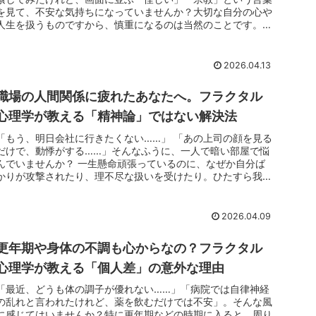
を見て、不安な気持ちになっていませんか？大切な自分の心や
人生を扱うものですから、慎重になるのは当然のことです。む
しろ、「本当かな...
2026.04.13
職場の人間関係に疲れたあなたへ。フラクタル
心理学が教える「精神論」ではない解決法
「もう、明日会社に行きたくない……」 「あの上司の顔を見る
だけで、動悸がする……」そんなふうに、一人で暗い部屋で悩
んでいませんか？ 一生懸命頑張っているのに、なぜか自分ば
かりが攻撃されたり、理不尽な扱いを受けたり。ひたすら我慢
を続けて、「い...
2026.04.09
更年期や身体の不調も心からなの？フラクタル
心理学が教える「個人差」の意外な理由
「最近、どうも体の調子が優れない……」「病院では自律神経
の乱れと言われたけれど、薬を飲むだけでは不安」。そんな風
に感じてはいませんか？特に更年期などの時期に入ると、周り