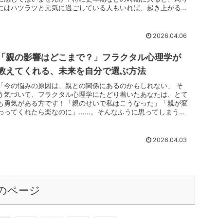
にはハツラツと元気に過ごしている人もいれば、起き上がるの
も辛いという人も...
2026.04.06
「親の影響はどこまで？」フラクタル心理学が
教えてくれる、未来を自分で選ぶ方法
「今の悩みの原因は、親との関係にあるのかもしれない」 そ
う気づいて、フラクタル心理学にたどり着いたあなたは、とて
も勇気がある方です！「親のせいで私はこうなった」「親が変
わってくれたら楽なのに」……。そんなふうに思ってしまう自
分を、どうか責め...
2026.04.03
のページ