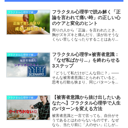
フラクタル心理学で読み解く「正
フラクタル心理学で被害者意識から抜け出す
論を言われて痛い時」の正しい心
のケアと変化のヒント
周りの人から「正論」を言われたとき、
胸がズキズキと痛んだり、涙が出そうな
くらい苦しくなったりすることはありま
せんか？「言われていることは100%正し
いのに、なぜか素直に受け入れられな
い」「まるで自分の存在すべてを否定さ
フラクタル心理学×被害者意識：
フラクタル心理学で被害者意識から抜け出す
れたように感じてしまう...
「なぜ私ばかり…」を終わらせる
3ステップ
「どうして私だけがこんな目に？」――
そんな被害者意識にとらわれていると、
思考も行動も狭まり、同じパターンを何
度も繰り返しがちです。フラクタル心理
学は**「現実は自分の深層意識の投影」
**と捉え、思考の修正で現象そのものを
【被害者意識から抜け出したいあ
フラクタル心理学で被害者意識から抜け出す
変えるアプローチを提...
なたへ】フラクタル心理学で人生
のパターンを変える方法
被害者意識と一言で言っても、自分がそ
うであるとはわからないものです。なぜ
なら、当たり前に「人のせい」にしがち