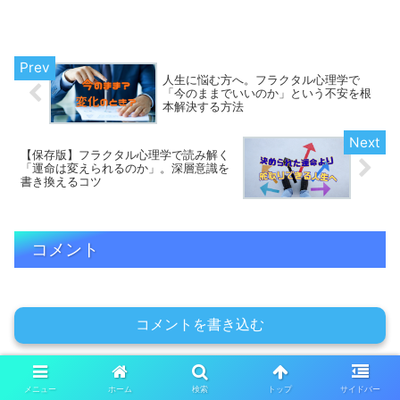
だから。そんな当たり前に大袈裟な言葉
をつけて考えてみましょう。変われるヒ
ントが見つかるかも知れません。「なん
で私ばっかり…」と感じる...
人生に悩む方へ。フラクタル心理学で
「今のままでいいのか」という不安を根
本解決する方法
【保存版】フラクタル心理学で読み解く
「運命は変えられるのか」。深層意識を
書き換えるコツ
コメント
コメントを書き込む
メニュー
ホーム
検索
トップ
サイドバー