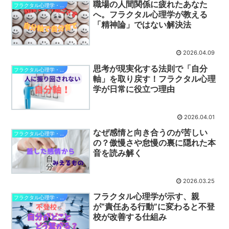
職場の人間関係に疲れたあなた
フラクタル心理学・自分軸で幸せになる
へ。フラクタル心理学が教える
「精神論」ではない解決法
2026.04.09
思考が現実化する法則で「自分
フラクタル心理学・自分軸で幸せになる
軸」を取り戻す！フラクタル心理
学が日常に役立つ理由
2026.04.01
なぜ感情と向き合うのが苦しい
フラクタル心理学・自分軸で幸せになる
の？傲慢さや怠慢の裏に隠れた本
音を読み解く
2026.03.25
フラクタル心理学が示す、親
フラクタル心理学・自分軸で幸せになる
が“責任ある行動”に変わると不登
校が改善する仕組み