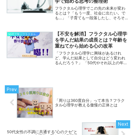
学で始める思考の整理術
フラクタル心理学でこの先の未来が変わ
るとは？「もう一度、社会に出たい。で
も…」「子育ても一段落したし、そろそ
ろ何か始めたい」そう思って社会復帰を
考え始めた方の中には、期待と同じくら
い、不安も大きくなっている方が多いの
【不安を解消】フラクタル心理学
50代で学ぶフラクタル心理学からの変化
ではないでしょうか。50...
を学んだ結果の成長とは？年齢を
重ねてから始める心の改革
「フラクタル心理学に興味があるけれ
ど、学んだ結果として自分はどう変われ
るんだろう？」 「50代やそれ以上の年齢
から始めても、ちゃんと理解して成長で
きるのかな？」そんな疑問や不安を抱え
ていませんか？結論からお伝えすると、
フラクタル心理学を学ん...
「周りは360度自分」って本当？フラク
タル心理学が教える傲慢の正体とは
50代女性の不調に共通する“心のクセ”と