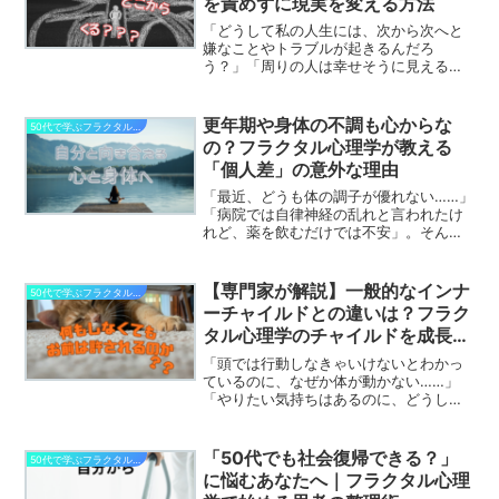
を責めずに現実を変える方法
「どうして私の人生には、次から次へと
嫌なことやトラブルが起きるんだろ
う？」「周りの人は幸せそうに見えるの
に、なぜ私だけが損をしたり辛い思いを
したりするの？」そんな思いを抱えて
日々を過ごしていると、心も体も疲れて
更年期や身体の不調も心からな
50代で学ぶフラクタル心理学からの変化
しまいますよね。自分なりに一生...
の？フラクタル心理学が教える
「個人差」の意外な理由
「最近、どうも体の調子が優れない……」
「病院では自律神経の乱れと言われたけ
れど、薬を飲むだけでは不安」。そんな
風に感じてはいませんか？特に更年期な
どの時期に入ると、周りにはハツラツと
元気に過ごしている人もいれば、起き上
【専門家が解説】一般的なインナ
50代で学ぶフラクタル心理学からの変化
がるのも辛いという人も...
ーチャイルドとの違いは？フラク
タル心理学のチャイルドを成長さ
せるメリット
「頭では行動しなきゃいけないとわかっ
ているのに、なぜか体が動かない……」
「やりたい気持ちはあるのに、どうして
も『どうしたらいいかわからない』とい
う思いが優先されてしまう……」そんなモ
ヤモヤを抱えていませんか？フラクタル
「50代でも社会復帰できる？」
50代で学ぶフラクタル心理学からの変化
心理学を学び始めると...
に悩むあなたへ｜フラクタル心理