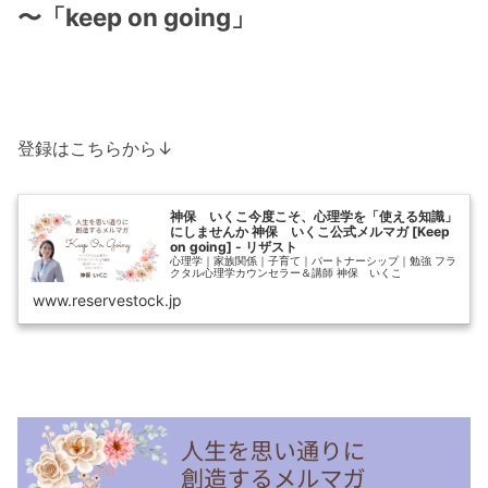
〜「keep on going」
登録はこちらから↓
神保 いくこ今度こそ、心理学を「使える知識」
にしませんか 神保 いくこ公式メルマガ [Keep
on going] - リザスト
心理学｜家族関係｜子育て｜パートナーシップ｜勉強 フラ
クタル心理学カウンセラー＆講師 神保 いくこ
www.reservestock.jp