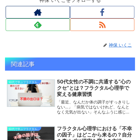
神保 いくこ
関連記事
50代女性の不調に共通する“心の
50代で学ぶフラクタル心理学からの変化
クセ”とは？フラクタル心理学で
変える健康習慣
「最近、なんだか体の調子がすっきりし
ない…」「病気ではないけれど、なんと
なく元気が出ない」そんなふうに感じる
ことはありませんか？子育てにもひと段
落し、自分の時間を取り戻す50代です
が、実際は、ホルモンバランスの変化や
フラクタル心理学における「不幸
50代で学ぶフラクタル心理学からの変化
生活環境の変化などから、...
の因子」はどこから来るの？自分